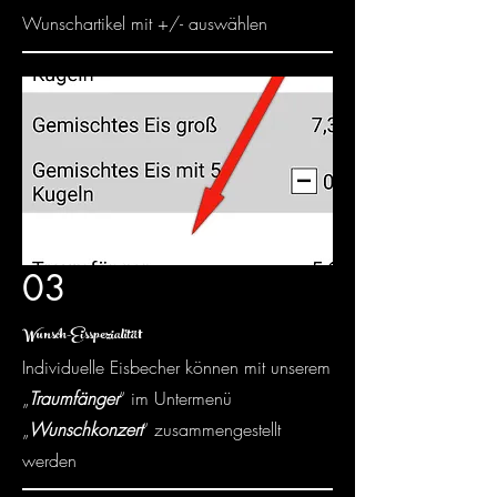
Wunschartikel mit +/- auswählen
03
Wunsch-Eisspezialität
Individuelle Eisbecher können mit unserem
„
Traumfänger
“ im Untermenü
„
Wunschkonzert
“ zusammengestellt
werden