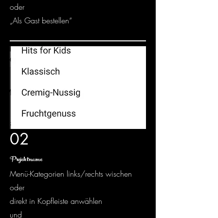
oder
„Als Gast bestellen“
02
Projektname
Menü-Kategorien links/rechts wischen
oder
direkt in Kopfleiste anwählen
und