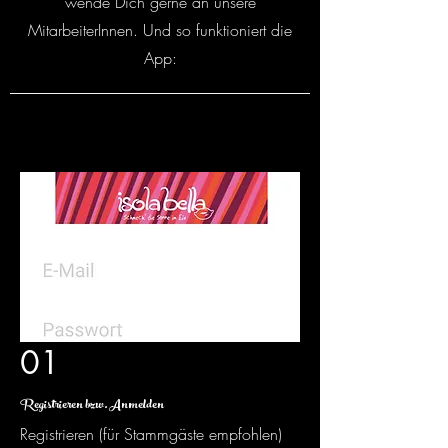
wende Dich gerne an unsere
MitarbeiterInnen. Und so funktioniert die
App:
01
Registrieren bzw. Anmelden
Registrieren (für Stammgäste empfohlen)