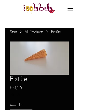
Start
All Products
Eistüte
Eistüte
Preis
€ 0,25
inkl. USt
Anzahl
*