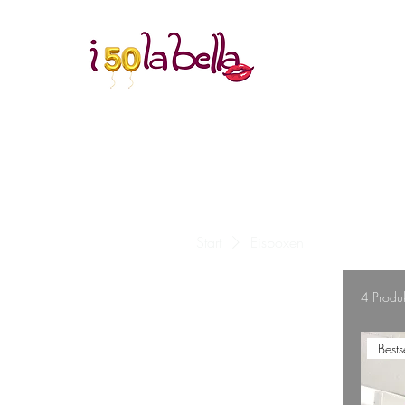
Start
Eisboxen
Suchen nach
4 Produ
Bests
Alle Produkte
Eisboxen
Eistorten