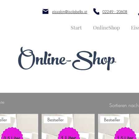
eissalon@isolabella.at
02249 - 20608
Start
OnlineShop
Eis
Online-Shop
kte
Sortieren nach
eller
Bestseller
Bestseller