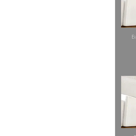
Extras
Gutscheine
Topshop
Ei
Filtern nach
Preis
10 €
33 €