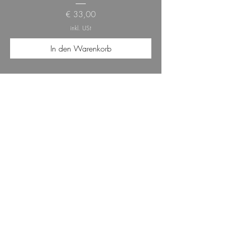
Preis
€ 33,00
inkl. USt
In den Warenkorb