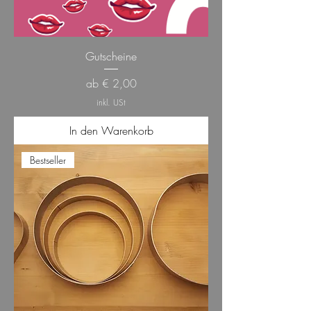
Gutscheine
Sale-Preis
ab
€ 2,00
inkl. USt
In den Warenkorb
Bestseller