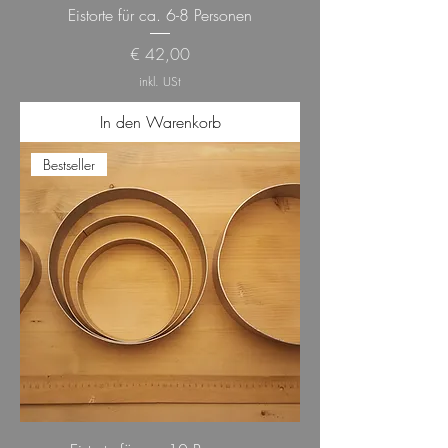
Eistorte für ca. 6-8 Personen
Preis
€ 42,00
inkl. USt
In den Warenkorb
Bestseller