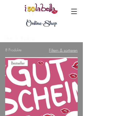
Online-Shop
Start
Topshop
8 Produkte
Filtern & sortieren
Bestseller