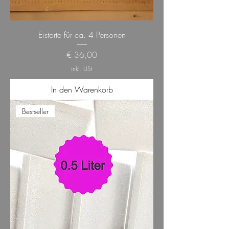
Eistorte für ca. 4 Personen
Preis
€ 36,00
inkl. USt
In den Warenkorb
Bestseller