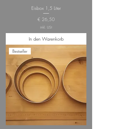
Eisbox 1,5 Liter
Preis
€ 26,50
inkl. USt
In den Warenkorb
Bestseller